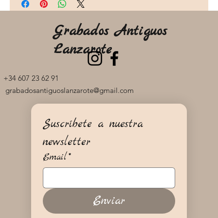
Grabados Antiguos
Lanzarote
+34 607 23 62 91
grabadosantiguoslanzarote@gmail.com
Suscríbete a nuestra 
newsletter
Email
*
Enviar