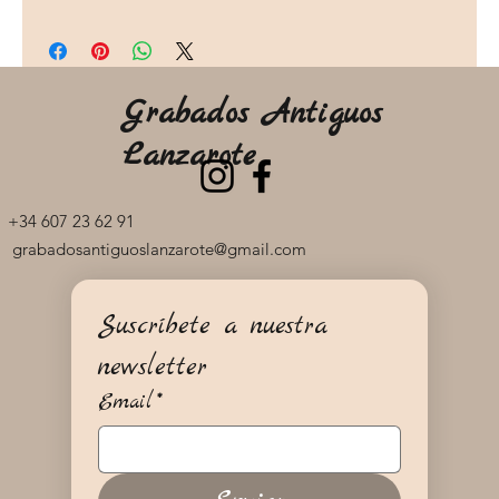
Grabados Antiguos
Lanzarote
+34 607 23 62 91
grabadosantiguoslanzarote@gmail.com
Suscríbete a nuestra 
newsletter
Email
*