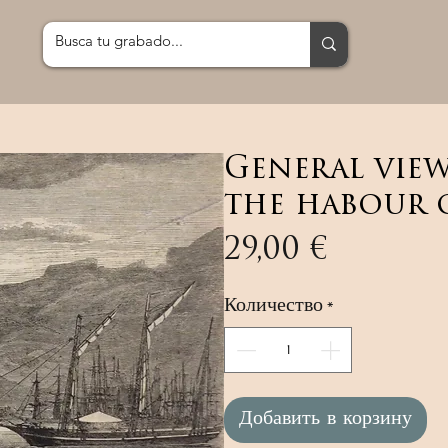
General vie
the habour o
Цена
29,00 €
Количество
*
Добавить в корзину